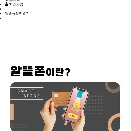
회원가입
알뜰유심이란?